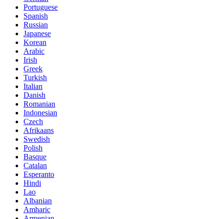
Portuguese
Spanish
Russian
Japanese
Korean
Arabic
Irish
Greek
Turkish
Italian
Danish
Romanian
Indonesian
Czech
Afrikaans
Swedish
Polish
Basque
Catalan
Esperanto
Hindi
Lao
Albanian
Amharic
Armenian