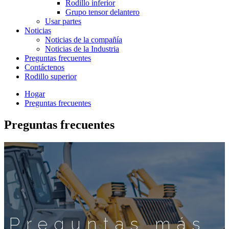
Rodillo inferior
Grupo tensor delantero
Usar partes
Noticias
Noticias de la compañía
Noticias de la Industria
Preguntas frecuentes
Contáctenos
Rodillo superior
Hogar
Preguntas frecuentes
Preguntas frecuentes
Preguntas más