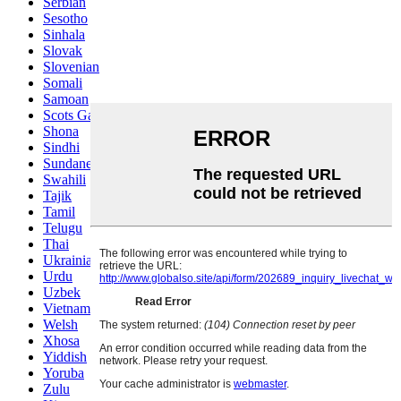
Serbian
Sesotho
Sinhala
Slovak
Slovenian
Somali
Samoan
Scots Gaelic
Shona
Sindhi
Sundanese
Swahili
Tajik
Tamil
Telugu
Thai
Ukrainian
Urdu
Uzbek
Vietnamese
Welsh
Xhosa
Yiddish
Yoruba
Zulu