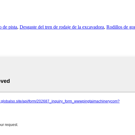
 de pista
,
Desgaste del tren de rodaje de la excavadora
,
Rodillos de g