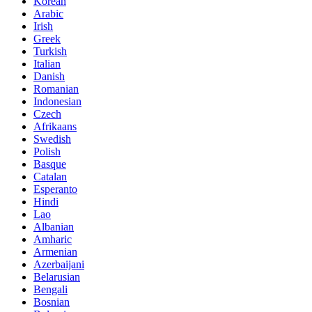
Korean
Arabic
Irish
Greek
Turkish
Italian
Danish
Romanian
Indonesian
Czech
Afrikaans
Swedish
Polish
Basque
Catalan
Esperanto
Hindi
Lao
Albanian
Amharic
Armenian
Azerbaijani
Belarusian
Bengali
Bosnian