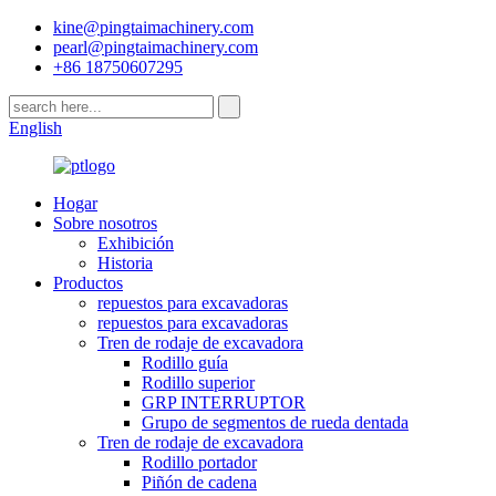
kine@pingtaimachinery.com
pearl@pingtaimachinery.com
+86 18750607295
English
Hogar
Sobre nosotros
Exhibición
Historia
Productos
repuestos para excavadoras
repuestos para excavadoras
Tren de rodaje de excavadora
Rodillo guía
Rodillo superior
GRP INTERRUPTOR
Grupo de segmentos de rueda dentada
Tren de rodaje de excavadora
Rodillo portador
Piñón de cadena