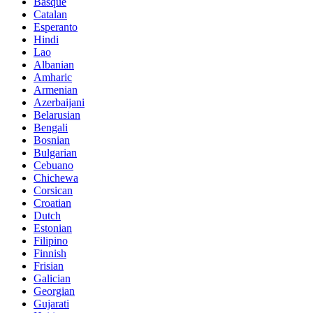
Basque
Catalan
Esperanto
Hindi
Lao
Albanian
Amharic
Armenian
Azerbaijani
Belarusian
Bengali
Bosnian
Bulgarian
Cebuano
Chichewa
Corsican
Croatian
Dutch
Estonian
Filipino
Finnish
Frisian
Galician
Georgian
Gujarati