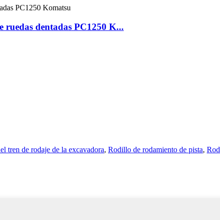
 de ruedas dentadas PC1250 K...
el tren de rodaje de la excavadora
,
Rodillo de rodamiento de pista
,
Rod