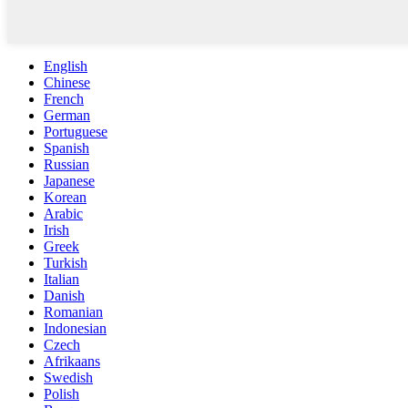
English
Chinese
French
German
Portuguese
Spanish
Russian
Japanese
Korean
Arabic
Irish
Greek
Turkish
Italian
Danish
Romanian
Indonesian
Czech
Afrikaans
Swedish
Polish