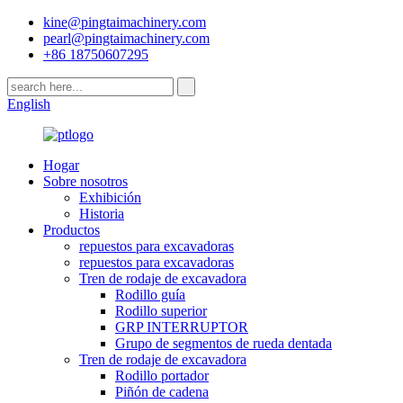
kine@pingtaimachinery.com
pearl@pingtaimachinery.com
+86 18750607295
English
Hogar
Sobre nosotros
Exhibición
Historia
Productos
repuestos para excavadoras
repuestos para excavadoras
Tren de rodaje de excavadora
Rodillo guía
Rodillo superior
GRP INTERRUPTOR
Grupo de segmentos de rueda dentada
Tren de rodaje de excavadora
Rodillo portador
Piñón de cadena