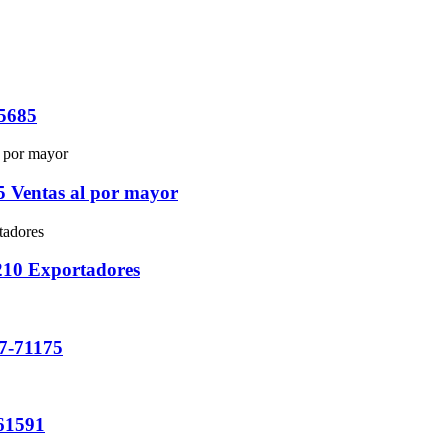
5685
 Ventas al por mayor
210 Exportadores
7-71175
61591