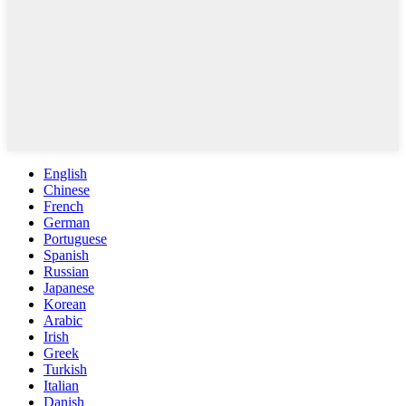
English
Chinese
French
German
Portuguese
Spanish
Russian
Japanese
Korean
Arabic
Irish
Greek
Turkish
Italian
Danish