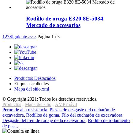
Rodillo de oruga E320 8E-5034
Mercado de accesorios
1
2
3
Siguiente >
>>
Página 1 / 3
Productos Destacados
Etiquetas calientes
Mapa del sitio.xml
© Copyright 2021: Todos los derechos reservados.
Productos
-
Mapa del sitio
-
AMP móvil
Perno de alta resistencia
,
Piezas de desgaste del cucharón de
excavadora
,
Rodillos de goma
,
Filo del cucharón de excavadora
,
Desgaste del tren de rodaje de la excavadora
,
Rodillo de rodamiento
de pista
,