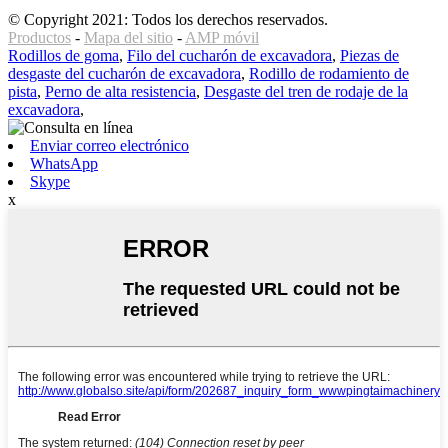
© Copyright 2021: Todos los derechos reservados.
Productos
-
Mapa del sitio
-
AMP móvil
Rodillos de goma
,
Filo del cucharón de excavadora
,
Piezas de
desgaste del cucharón de excavadora
,
Rodillo de rodamiento de
pista
,
Perno de alta resistencia
,
Desgaste del tren de rodaje de la
excavadora
,
Enviar correo electrónico
WhatsApp
Skype
x