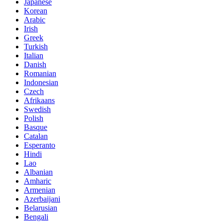
Japanese
Korean
Arabic
Irish
Greek
Turkish
Italian
Danish
Romanian
Indonesian
Czech
Afrikaans
Swedish
Polish
Basque
Catalan
Esperanto
Hindi
Lao
Albanian
Amharic
Armenian
Azerbaijani
Belarusian
Bengali