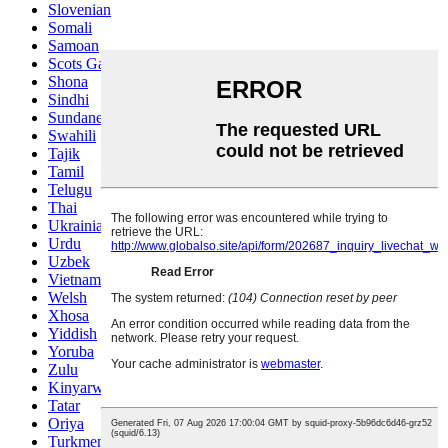
Slovenian
Somali
Samoan
Scots Gaelic
Shona
Sindhi
Sundanese
Swahili
Tajik
Tamil
Telugu
Thai
Ukrainian
Urdu
Uzbek
Vietnamese
Welsh
Xhosa
Yiddish
Yoruba
Zulu
Kinyarwanda
Tatar
Oriya
Turkmen