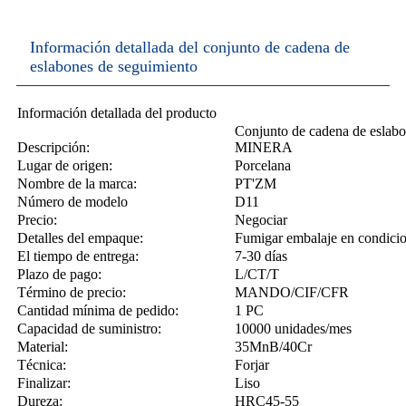
Información detallada del conjunto de cadena de
eslabones de seguimiento
Información detallada del producto
Conjunto de cadena de esl
Descripción:
MINERA
Lugar de origen:
Porcelana
Nombre de la marca:
PT'ZM
Número de modelo
D11
Precio:
Negociar
Detalles del empaque:
Fumigar embalaje en condici
El tiempo de entrega:
7-30 días
Plazo de pago:
L/CT/T
Término de precio:
MANDO/CIF/CFR
Cantidad mínima de pedido:
1 PC
Capacidad de suministro:
10000 unidades/mes
Material:
35MnB/40Cr
Técnica:
Forjar
Finalizar:
Liso
Dureza:
HRC45-55